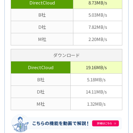
DirectCloud
8.73MB/s
B社
5.03MB/s
D社
7.82MB/s
M社
2.20MB/s
ダウンロード
DirectCloud
19.16MB/s
B社
5.18MB/s
D社
14.11MB/s
M社
1.32MB/s