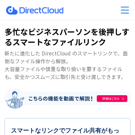
ーのクラウド移行
am Business 料金プラン
能
ベント情報
くあるご質問
ファイル共有・コラボレーショ
DirectCloud AIの料金プラン
管理者機能
キャンペーン案内
PDFマニュアル
入事例
販売パートナーのご紹介
利用シーン
CPの料金プラン
社比較
問い合わせ
DirectCloud ストレージ階層化
導入をご検討の方へ
多忙なビジネスパーソンを後押しす
る
スマートなファイルリンク
新たに進化した DirectCloud のスマートリンクで、面
倒なファイル操作から解放。
大容量ファイルや慎重な取り扱いを要するファイル
も、安全かつスムーズに取引先と受け渡しできます。
スマートなリンクでファイル共有がもっ