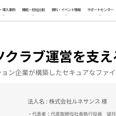
・導入事例
機能・他社比較
資料・イベント情報
サポートセンター
ーのクラウド移行
am Business 料金プラン
能
ベント情報
くあるご質問
ファイル共有・コラボレーショ
DirectCloud AIの料金プラン
管理者機能
キャンペーン案内
PDFマニュアル
入事例
販売パートナーのご紹介
利用シーン
CPの料金プラン
社比較
問い合わせ
DirectCloud ストレージ階層化
導入をご検討の方へ
ツクラブ運営を支える
ション企業が構築したセキュアなファイ
法人名 : 株式会社ルネサンス 様
・代表者：代表取締役社長執行役員 望月