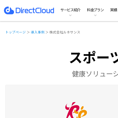
サービス紹介
料金プラン
実績
ファイルサーバーのDX
料金プラン
特徴
お役立ち資料一覧
ホーム
ファイルサーバ
Te
機
イ
よ
実績
導
DirectCloud AI
SHIELDの料金プラン
オプション
コラム記事
動作環境
Team Business
B
他
お
トップページ
＞
導入事例
＞ 株式会社ルネサンス
スポー
健康ソリュー