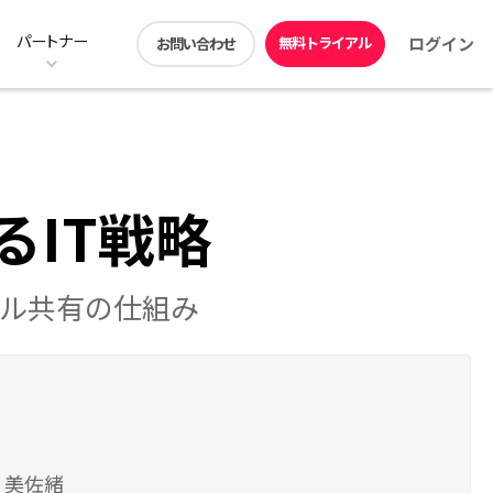
パートナー
無料トライアル
ログイン
お問い合わせ
ン
ストレージ階層化の料金プラン
ユーザー機能
動画コンテンツ
アプリダウンロード
DirectCloud ドライブ
販売パートナー募集
見積シミュレーション
DirectCloud Trust Center
IT戦略
ル共有の仕組み
 美佐緒