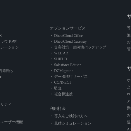
導
オプションサービス
無
X
・ DirectCloud Office
クラウド移行
・ DirectCloud Gateway
お
ボレーション
・ 災害対策・遠隔地バックアップ
管
・ WEB API
・ SHIELD
・ Salesforce Edition
レージ階層化
・ DCMigrator
r
・ データ移行サービス
ホ
・ CONNECT
よ
・ 監査
・ 複合機連携
P
ア
ュリティ
動
利用料金
お
・ 導入をご検討の方へ
たユーザー機能
遠
・ 見積シミュレーション
A