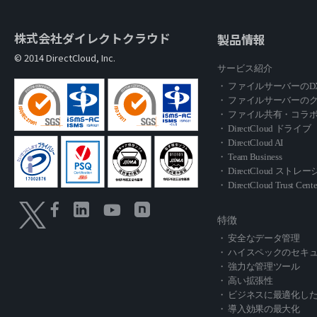
株式会社ダイレクトクラウド
製品情報
© 2014 DirectCloud, Inc.
サービス紹介
・ ファイルサーバーのD
・ ファイルサーバーの
・ ファイル共有・コラ
・ DirectCloud ドライブ
・ DirectCloud AI
・ Team Business
・ DirectCloud スト
・ DirectCloud Trust Cente
特徴
・ 安全なデータ管理
・ ハイスペックのセキ
・ 強力な管理ツール
・ 高い拡張性
・ ビジネスに最適化し
・ 導入効果の最大化