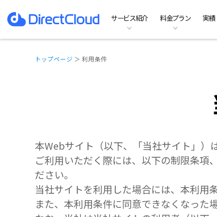
サービス紹介
料金プラン
実績
ファイルサーバーのDX
料金プラン
特徴
お役立ち資料一覧
ホーム
ファイルサーバ
Te
機
イ
よ
実績
導
DirectCloud AI
SHIELDの料金プラン
オプション
コラム記事
動作環境
Team Business
B
他
お
トップページ
＞ 利用条件
本Webサイト（以下、「当社サイト」）
ご利用いただく際には、以下の制限条項
ださい。
当社サイトを利用した場合には、本利用
また、本利用条件に同意できなくなった