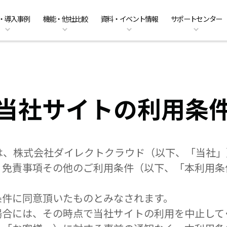
・導入事例
機能・他社比較
資料・イベント情報
サポートセンター
ーのクラウド移行
am Business 料金プラン
能
ベント情報
くあるご質問
ファイル共有・コラボレーショ
DirectCloud AIの料金プラン
管理者機能
キャンペーン案内
PDFマニュアル
入事例
販売パートナーのご紹介
利用シーン
CPの料金プラン
社比較
問い合わせ
DirectCloud ストレージ階層化
導入をご検討の方へ
当社サイトの利用条
は、株式会社ダイレクトクラウド（以下、「当社」
、免責事項その他のご利用条件（以下、「本利用条
条件に同意頂いたものとみなされます。
場合には、その時点で当社サイトの利用を中止して