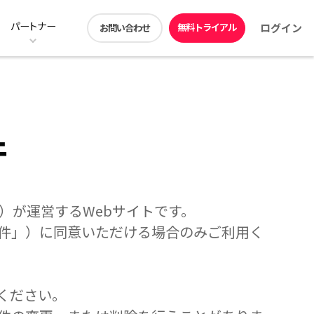
パートナー
無料トライアル
ログイン
お問い合わせ
ン
ストレージ階層化の料金プラン
ユーザー機能
動画コンテンツ
アプリダウンロード
DirectCloud ドライブ
販売パートナー募集
見積シミュレーション
DirectCloud Trust Center
件
）が運営するWebサイトです。
件」）に同意いただける場合のみご利用く
ください。