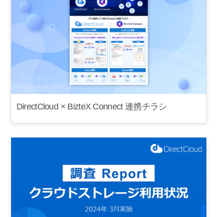
DirectCloud × BizteX Connect 連携チラシ