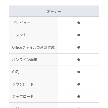
オーナー
プレビュー
プ
●
コメント
コ
●
Officeファイルの新規作成
O
●
オンライン編集
オ
●
印刷
印
●
ダウンロード
ダ
●
アップロード
ア
●