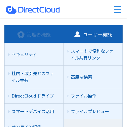
ーのクラウド移行
am Business 料金プラン
能
ベント情報
くあるご質問
ファイル共有・コラボレーショ
DirectCloud AIの料金プラン
管理者機能
キャンペーン案内
PDFマニュアル
入事例
販売パートナーのご紹介
利用シーン
CPの料金プラン
社比較
問い合わせ
DirectCloud ストレージ階層化
導入をご検討の方へ
管理者機能
ユーザー機能
スマートで便利なファ
セキュリティ
イル共有リンク
社内・取引先とのファ
高度な検索
イル共有
DirectCloud ドライブ
ファイル操作
スマートデバイス活用
ファイルプレビュー
オンライン編集