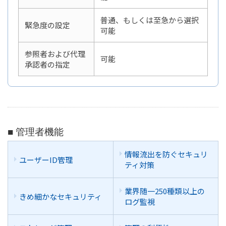
普通、もしくは至急から選択
緊急度の設定
可能
参照者および
代理
可能
承認者の指定
■ 管理者機能
情報流出を防ぐセキュリ
ユーザーID管理
ティ対策
業界随一250種類以上の
きめ細かなセキュリティ
ログ監視