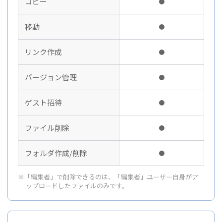
コピー
コ
●
移動
移
●
リンク作成
リ
●
バージョン管理
バ
●
ゲスト招待
ゲ
●
ファイル削除
フ
●
フォルダ作成/削除
フ
●
※「編集者」で削除できるのは、「編集者」ユーザー自身がア
ップロードしたファイルのみです。