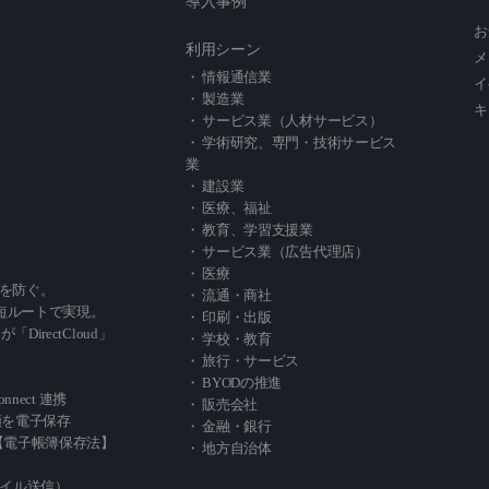
導入事例
お
利用シーン
メ
・ 情報通信業
イ
・ 製造業
キ
・ サービス業（人材サービス）
・ 学術研究、専門・技術サービス
業
・ 建設業
・ 医療、福祉
・ 教育、学習支援業
・ サービス業（広告代理店）
・ 医療
を防ぐ。
・ 流通・商社
短ルートで実現。
・ 印刷・出版
」が「DirectCloud」
・ 学校・教育
・ 旅行・サービス
・ BYODの推進
Connect 連携
・ 販売会社
類を電子保存
・ 金融・銀行
oud【電子帳簿保存法】
・ 地方自治体
ァイル送信）