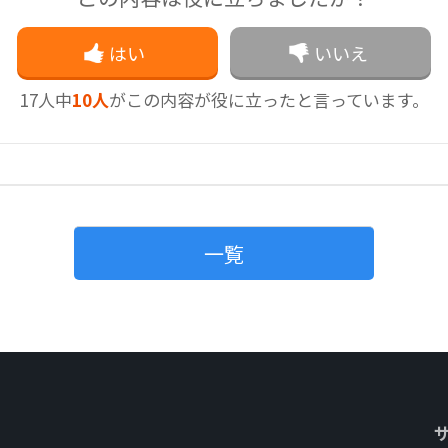
はい
いいえ
17
人中
10人
がこの内容が
役に立ったと言っています。
一覧