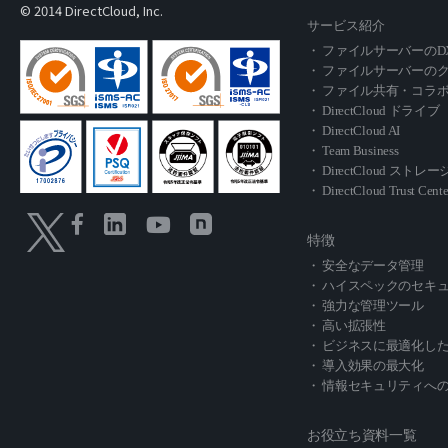
© 2014 DirectCloud, Inc.
サービス紹介
・ ファイルサーバーのD
・ ファイルサーバーの
・ ファイル共有・コラ
・ DirectCloud ドライブ
・ DirectCloud AI
・ Team Business
・ DirectCloud スト
・ DirectCloud Trust Cente
特徴
・ 安全なデータ管理
・ ハイスペックのセキ
・ 強力な管理ツール
・ 高い拡張性
・ ビジネスに最適化し
・ 導入効果の最大化
・ 情報セキュリティへ
お役立ち資料一覧