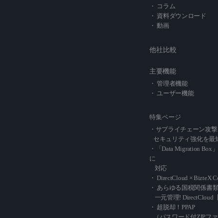
・ コラム
・ 資料ダウンロード
・ 動画
他社比較
主要機能
・ 管理者機能
・ ユーザー機能
特集ページ
・サプライチェーン攻撃
セキュリティ強化を最
・「Data Migration Box
に
対応
・ DirectCloud × BizteX 
・ あらゆる国税関係書
一元管理! DirectCl
・ 超脱却！PPAP
（パスワード付ZIPフ