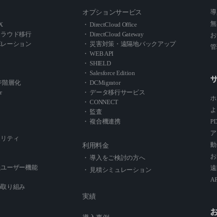
導
オプションサービス
無
X
・ DirectCloud Office
クラウド移行
・ DirectCloud Gateway
お
ボレーション
・ 災害対策・遠隔地バックアップ
管
・ WEB API
・ SHIELD
・ Salesforce Edition
レージ階層化
・ DCMigrator
r
・ データ移行サービス
ホ
・ CONNECT
よ
・ 監査
・ 複合機連携
P
ア
ュリティ
動
利用料金
お
・ 導入をご検討の方へ
たユーザー機能
遠
・ 見積シミュレーション
A
の取り組み
実績